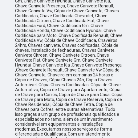
Gm, Chave Canivete Hyundai, Chave Canivete Kia,
Chave Canivete Presença, Chave Canivete Renault,
Chave Canivete Vw, Cópia de Chave Canivete, Chaves
Codificadas, Chave Codificada Chevrolet, Chave
Codificada Citroen, Chave Codificada Fiat, Chave
Codificada Ford, Chave Codificada Gm, Chave
Codificada Honda, Chave Codificada Hyundai, Chave
Codificada para Moto, Chave Codificada Renault, Chave
Codificada Vw, Cópia de Chave Codificada, Chaveiros
24hrs, Chaves canivete, Chaves codificadas, Cópia de
chaves, Instalação de fechaduras, Chaves Canivete,
Canivete Citroen, Chave Canivete Citroen, Chave
Canivete Fiat, Chave Canivete Gm, Chave Canivete
Hyundai ,Chave Canivete Kia ,Chave Canivete Presença
,Chave Canivete Renault ,Chave Canivete Vw,Cópia de
Chave Canivete, Chaveiro em campinas 24 horas e
Cópia de Chaves, Cópia Chaves 24h, Cópia Chaves
Automóvel, Cópia Chaves Codificadas, Cópia de Chave
Automotiva, Cópia de Chave para Apartamento, Cópia
de Chave para Carros, Cópia de Chave para Casa, Cópia
de Chave para Moto, Cópia de Chave Reserva, Cópia de
Chave Residencial, Cópia de Chave Tetra, Cópia de
Chaves para Cofres, entre outras alternativas. Tudo
isso graças a um grupo de profissionais qualificados e
especializados no ramo, além de um investimento
considerável em equipamentos e instalações
modernas. Executamos nossos serviços de forma
diferenciada e Qualificada. Com um atendimento