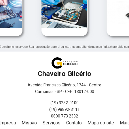
 é de direito reservado. Sua reprodução, parcial ou total, mesmo citando nossos links, é proibida se
Chaveiro Glicério
Avenida Francisco Glicério, 1744 - Centro
Campinas - SP - CEP: 13012-000
(19) 3232-9100
(19) 98892-3111
0800 773 2332
Empresa
Missão
Serviços
Contato
Mapa do site
Mais