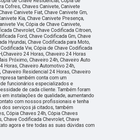
ópia de Chave Residencial, Cópia de
ra Cofres, Chaves Canivete, Canivete
 Chave Canivete Fiat, Chave Canivete Gm,
anivete Kia, Chave Canivete Presença,
anivete Vw, Cópia de Chave Canivete,
icada Chevrolet, Chave Codificada Citroen,
dificada Ford, Chave Codificada Gm, Chave
ada Hyundai, Chave Codificada para Moto,
 Codificada Vw, Cópia de Chave Codificada
 H,Chaveiro 24 Horas, Chaveiro 24 Horas
ais Próximo, Chaveiro 24h, Chaveiro Auto
4 Horas, Chaveiro Automotivo 24h,
 Chaveiro Residencial 24 Horas, Chaveiro
 empresa também conta com um
 de funcionários especializados e
essidade de cada cliente. Também foram
s em instalações de qualidade, aumentando
contato com nossos profissionais e tenha
m dos serviços já citados, também
s, Cópia Chaves 24h, Cópia Chaves
, Chave Codificada Chevrolet, Chave
tato agora e tire todas as suas dúvidas com