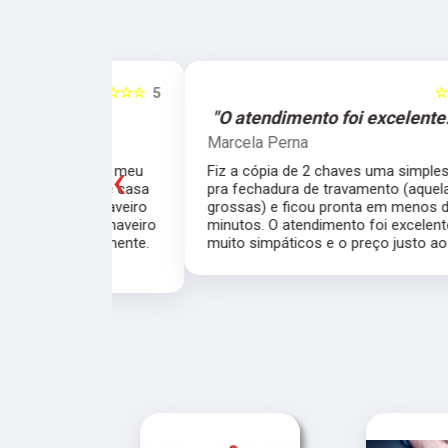
☆☆☆☆☆
5
☆☆☆☆☆
e."
"O atendimento foi excelente."
Marcela Perna
‹
porta do meu
Fiz a cópia de 2 chaves uma simples e outra
saía de casa
pra fechadura de travamento (aquelas chave
ei o Chaveiro
grossas) e ficou pronta em menos de 15
nte. O chaveiro
minutos. O atendimento foi excelente, todos
 rapidamente.
muito simpáticos e o preço justo ao serviço!!