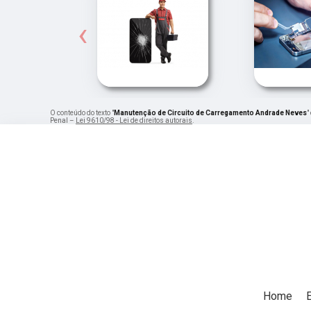
‹
O conteúdo do texto "
Manutenção de Circuito de Carregamento Andrade Neves
"
Penal –
Lei 9610/98 - Lei de direitos autorais
.
Home