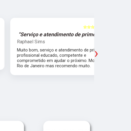
☆☆☆☆☆
5
"Serviço e atendimento de primeira."
"Fui ate
Raphael Sims
Christiano
›
Muito bom, serviço e atendimento de primeira,
Quebrei a c
profissional educado, competente e
apartament
comprometido em ajudar o próximo. Moro no
para trabal
Rio de Janeiro mas recomendo muito.
Glicério e 
é muito bom
Pude ir trab