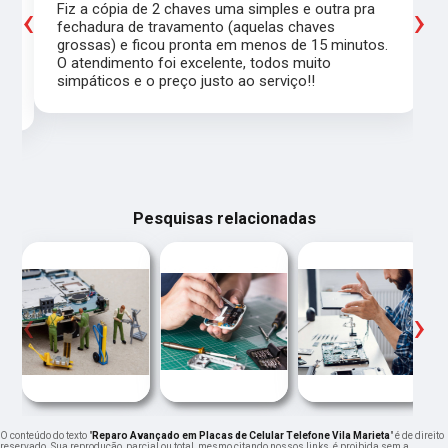
‹
›
Fiz a cópia de 2 chaves uma simples e outra pra
a
fechadura de travamento (aquelas chaves
grossas) e ficou pronta em menos de 15 minutos.
,
O atendimento foi excelente, todos muito
simpáticos e o preço justo ao serviço!!
Pesquisas relacionadas
‹
›
O conteúdo do texto "
Reparo Avançado em Placas de Celular Telefone Vila Marieta
" é de direito
reservado. Sua reprodução, parcial ou total, mesmo citando nossos links, é proibida sem a