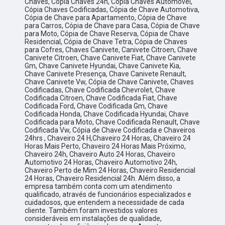
Chaves, Cópia Chaves 24h, Cópia Chaves Automóvel,
Cópia Chaves Codificadas, Cópia de Chave Automotiva,
Cópia de Chave para Apartamento, Cópia de Chave
para Carros, Cópia de Chave para Casa, Cópia de Chave
para Moto, Cópia de Chave Reserva, Cópia de Chave
Residencial, Cópia de Chave Tetra, Cópia de Chaves
para Cofres, Chaves Canivete, Canivete Citroen, Chave
Canivete Citroen, Chave Canivete Fiat, Chave Canivete
Gm, Chave Canivete Hyundai, Chave Canivete Kia,
Chave Canivete Presença, Chave Canivete Renault,
Chave Canivete Vw, Cópia de Chave Canivete, Chaves
Codificadas, Chave Codificada Chevrolet, Chave
Codificada Citroen, Chave Codificada Fiat, Chave
Codificada Ford, Chave Codificada Gm, Chave
Codificada Honda, Chave Codificada Hyundai, Chave
Codificada para Moto, Chave Codificada Renault, Chave
Codificada Vw, Cópia de Chave Codificada e Chaveiros
24hrs , Chaveiro 24 H,Chaveiro 24 Horas, Chaveiro 24
Horas Mais Perto, Chaveiro 24 Horas Mais Próximo,
Chaveiro 24h, Chaveiro Auto 24 Horas, Chaveiro
Automotivo 24 Horas, Chaveiro Automotivo 24h,
Chaveiro Perto de Mim 24 Horas, Chaveiro Residencial
24 Horas, Chaveiro Residencial 24h. Além disso, a
empresa também conta com um atendimento
qualificado, através de funcionários especializados e
cuidadosos, que entendem a necessidade de cada
cliente. Também foram investidos valores
consideráveis em instalações de qualidade,