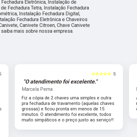
e Fechadura Eletrônica, Instalação de
 de Fechadura Tetra, Instalação Fechadura
ométrica, Instalação Fechadura Digital,
stalação Fechadura Eletrônica e Chaveiros
Canivete, Canivete Citroen, Chave Canivete
 e saiba mais sobre nossa empresa.
5
☆☆☆☆☆
5
"Ótimo profissional."
Lea Inhauser
Atendimento impecável, ótimo profissional
s
merece muito mais que 5 estrelas com
certeza.