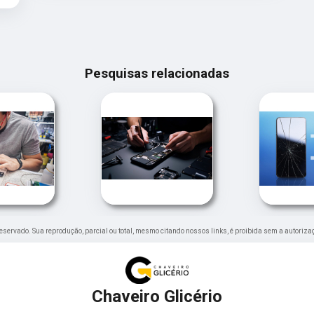
Pesquisas relacionadas
o reservado. Sua reprodução, parcial ou total, mesmo citando nossos links, é proibida sem a autoriza
Chaveiro Glicério
Avenida Francisco Glicério, 1744 - Centro