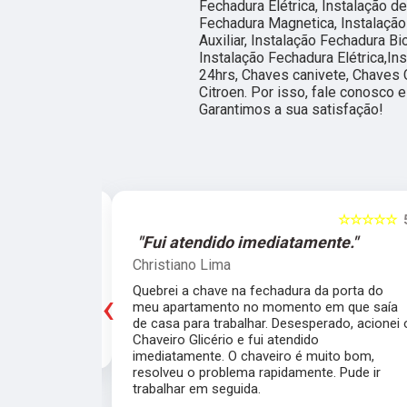
Fechadura Elétrica, Instalação d
Fechadura Magnetica, Instalação
Auxiliar, Instalação Fechadura Bi
Instalação Fechadura Elétrica,In
24hrs, Chaves canivete, Chaves 
Citroen. Por isso, fale conosco
Garantimos a sua satisfação!
☆☆☆☆☆
5
☆☆☆☆☆
e."
"O atendimento foi excelente."
Marcela Perna
‹
porta do meu
Fiz a cópia de 2 chaves uma simples e outra
saía de casa
pra fechadura de travamento (aquelas chave
ei o Chaveiro
grossas) e ficou pronta em menos de 15
nte. O chaveiro
minutos. O atendimento foi excelente, todos
 rapidamente.
muito simpáticos e o preço justo ao serviço!!