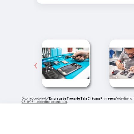
‹
O conteúdo do texto "
Empresa de Troca de Tela Chácara Primavera
" é de direit
9610/98 - Lei de direitos autorais
.