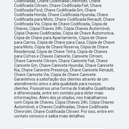
Codificadas, Chave Codificada Chevrolet, Chave
Codificada Citroen, Chave Codificada Fiat, Chave
Codificada Ford, Chave Codificada Gm, Chave
Codificada Honda, Chave Codificada Hyundai, Chave
Codificada para Moto, Chave Codificada Renault, Chave
Codificada Vw, Cópia de Chave Codificada, Cópia de
Chaves, Cópia Chaves 24h, Cópia Chaves Automóvel,
Cópia Chaves Codificadas, Cópia de Chave Automotiva,
Cópia de Chave para Apartamento, Cópia de Chave
para Carros, Cópia de Chave para Casa, Cópia de Chave
para Moto, Cópia de Chave Reserva, Cópia de Chave
Residencial, Cópia de Chave Tetra, Cópia de Chaves
para Cofres e Chaves Canivete, Canivete Citroen,
Chave Canivete Citroen, Chave Canivete Fiat, Chave
Canivete Gm, Chave Canivete Hyundai, Chave Canivete
Kia, Chave Canivete Presença, Chave Canivete Renault,
Chave Canivete Vw, Cópia de Chave Canivete.
Garantimos a satisfação dos clientes através de um
atendimento único e alta qualidade para nossos
clientes. Possuímos uma forma de trabalho Qualificada
e diferenciada, entre em contato para obter mais
informações. Além dos já citados, nós trabalhamos
com Cópia de Chaves, Cópia Chaves 24h, Cópia Chaves
Automóvel, e Chaves Codificadas, Chave Codificada
Chevrolet, Chave Codificada Citroen. Por isso, entre em
contato conosco e saiba mais detalhes.