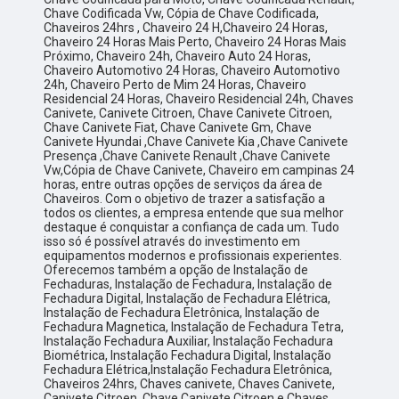
Chave Codificada Vw, Cópia de Chave Codificada,
Chaveiros 24hrs , Chaveiro 24 H,Chaveiro 24 Horas,
Chaveiro 24 Horas Mais Perto, Chaveiro 24 Horas Mais
Próximo, Chaveiro 24h, Chaveiro Auto 24 Horas,
Chaveiro Automotivo 24 Horas, Chaveiro Automotivo
24h, Chaveiro Perto de Mim 24 Horas, Chaveiro
Residencial 24 Horas, Chaveiro Residencial 24h, Chaves
Canivete, Canivete Citroen, Chave Canivete Citroen,
Chave Canivete Fiat, Chave Canivete Gm, Chave
Canivete Hyundai ,Chave Canivete Kia ,Chave Canivete
Presença ,Chave Canivete Renault ,Chave Canivete
Vw,Cópia de Chave Canivete, Chaveiro em campinas 24
horas, entre outras opções de serviços da área de
Chaveiros. Com o objetivo de trazer a satisfação a
todos os clientes, a empresa entende que sua melhor
destaque é conquistar a confiança de cada um. Tudo
isso só é possível através do investimento em
equipamentos modernos e profissionais experientes.
Oferecemos também a opção de Instalação de
Fechaduras, Instalação de Fechadura, Instalação de
Fechadura Digital, Instalação de Fechadura Elétrica,
Instalação de Fechadura Eletrônica, Instalação de
Fechadura Magnetica, Instalação de Fechadura Tetra,
Instalação Fechadura Auxiliar, Instalação Fechadura
Biométrica, Instalação Fechadura Digital, Instalação
Fechadura Elétrica,Instalação Fechadura Eletrônica,
Chaveiros 24hrs, Chaves canivete, Chaves Canivete,
Canivete Citroen, Chave Canivete Citroen e Chaves