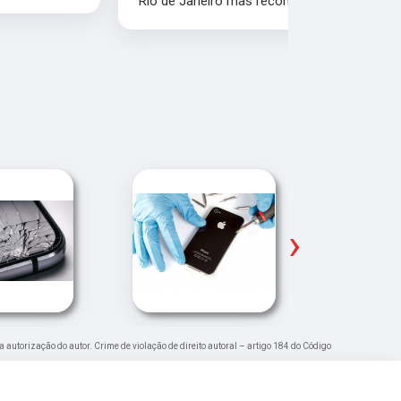
Rio de Janeiro mas recomendo muito.
Glicério e 
é muito bom
Pude ir trab
›
a autorização do autor. Crime de violação de direito autoral – artigo 184 do Código