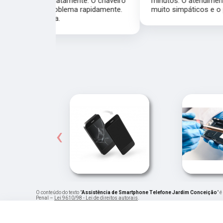
nte. O chaveiro
minutos. O atendimento foi excelente, todos
 rapidamente.
muito simpáticos e o preço justo ao serviço!!
‹
O conteúdo do texto "
Assistência de Smartphone Telefone Jardim Conceição
" 
Penal –
Lei 9610/98 - Lei de direitos autorais
.