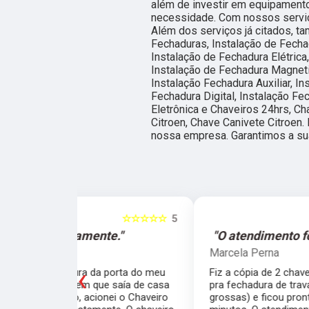
além de investir em equipament
necessidade. Com nossos serviç
Além dos serviços já citados, 
Fechaduras, Instalação de Fechad
Instalação de Fechadura Elétrica
Instalação de Fechadura Magneti
Instalação Fechadura Auxiliar, I
Fechadura Digital, Instalação Fe
Eletrônica e Chaveiros 24hrs, Ch
Citroen, Chave Canivete Citroen.
nossa empresa. Garantimos a su
☆☆☆☆☆
5
☆☆☆☆☆
e."
"O atendimento foi excelente."
Marcela Perna
‹
porta do meu
Fiz a cópia de 2 chaves uma simples e outra
saía de casa
pra fechadura de travamento (aquelas chave
ei o Chaveiro
grossas) e ficou pronta em menos de 15