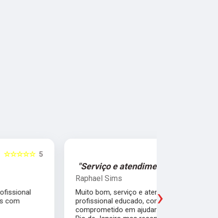
☆☆☆☆☆
5
"Serviço e atendimento de primeira."
"Fui ate
Raphael Sims
Christiano
›
Muito bom, serviço e atendimento de primeira,
Quebrei a c
profissional educado, competente e
apartament
comprometido em ajudar o próximo. Moro no
para trabal