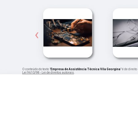
‹
O conteúdo do texto "
Empresa de Assistência Técnica Vila Georgina
" é de direi
Lei 9610/98 - Lei de direitos autorais
.