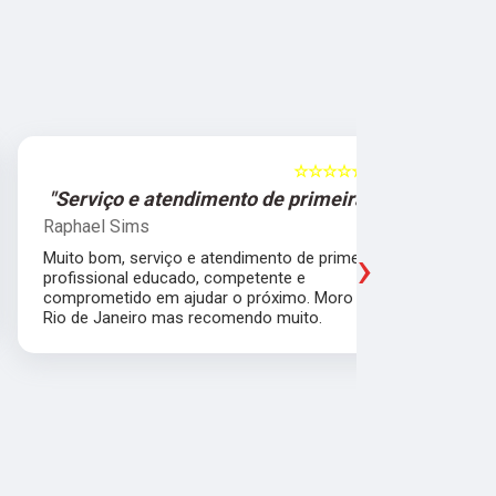
☆☆☆☆☆
5
"Serviço e atendimento de primeira."
"Fui ate
Raphael Sims
Christiano
›
Muito bom, serviço e atendimento de primeira,
Quebrei a c
profissional educado, competente e
apartament
comprometido em ajudar o próximo. Moro no
para trabal
Rio de Janeiro mas recomendo muito.
Glicério e 
é muito bom
Pude ir trab