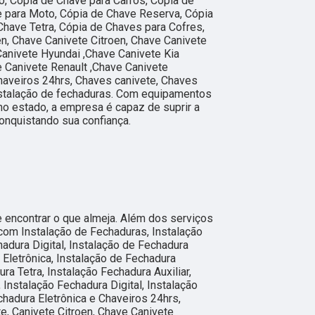
, Cópia de Chave para Carros, Cópia de
e para Moto, Cópia de Chave Reserva, Cópia
Chave Tetra, Cópia de Chaves para Cofres,
en, Chave Canivete Citroen, Chave Canivete
Canivete Hyundai ,Chave Canivete Kia
 Canivete Renault ,Chave Canivete
haveiros 24hrs, Chaves canivete, Chaves
nstalação de fechaduras. Com equipamentos
o estado, a empresa é capaz de suprir a
onquistando sua confiança.
encontrar o que almeja. Além dos serviços
com Instalação de Fechaduras, Instalação
adura Digital, Instalação de Fechadura
a Eletrônica, Instalação de Fechadura
ra Tetra, Instalação Fechadura Auxiliar,
 Instalação Fechadura Digital, Instalação
chadura Eletrônica e Chaveiros 24hrs,
e, Canivete Citroen, Chave Canivete