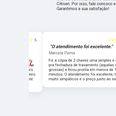
Citroen. Por isso, fale conosco
Garantimos a sua satisfação!
☆☆☆☆☆
5
☆☆☆☆☆
e."
"O atendimento foi excelente."
Marcela Perna
‹
porta do meu
Fiz a cópia de 2 chaves uma simples e outra
saía de casa
pra fechadura de travamento (aquelas chave
ei o Chaveiro
grossas) e ficou pronta em menos de 15
nte. O chaveiro
minutos. O atendimento foi excelente, todos
 rapidamente.
muito simpáticos e o preço justo ao serviço!!