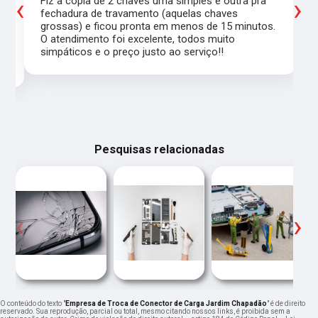
‹
›
Fiz a cópia de 2 chaves uma simples e outra pra
a
fechadura de travamento (aquelas chaves
grossas) e ficou pronta em menos de 15 minutos.
,
O atendimento foi excelente, todos muito
simpáticos e o preço justo ao serviço!!
Pesquisas relacionadas
‹
›
O conteúdo do texto "
Empresa de Troca de Conector de Carga Jardim Chapadão
" é de direito
reservado. Sua reprodução, parcial ou total, mesmo citando nossos links, é proibida sem a