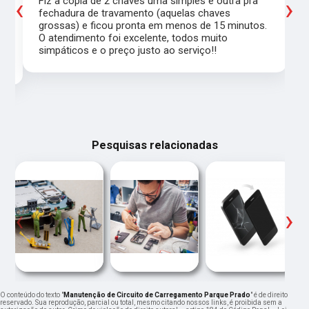
‹
›
Fiz a cópia de 2 chaves uma simples e outra pra
a
fechadura de travamento (aquelas chaves
grossas) e ficou pronta em menos de 15 minutos.
,
O atendimento foi excelente, todos muito
simpáticos e o preço justo ao serviço!!
Pesquisas relacionadas
‹
›
O conteúdo do texto "
Manutenção de Circuito de Carregamento Parque Prado
" é de direito
reservado. Sua reprodução, parcial ou total, mesmo citando nossos links, é proibida sem a