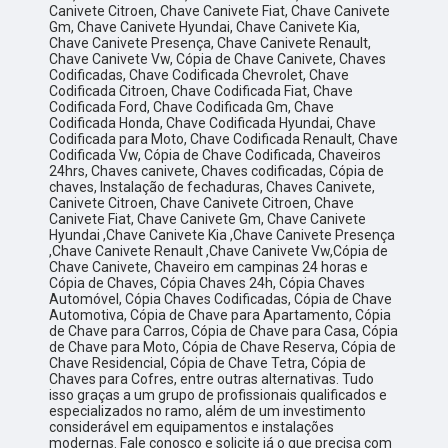
Canivete Citroen, Chave Canivete Fiat, Chave Canivete
Gm, Chave Canivete Hyundai, Chave Canivete Kia,
Chave Canivete Presença, Chave Canivete Renault,
Chave Canivete Vw, Cópia de Chave Canivete, Chaves
Codificadas, Chave Codificada Chevrolet, Chave
Codificada Citroen, Chave Codificada Fiat, Chave
Codificada Ford, Chave Codificada Gm, Chave
Codificada Honda, Chave Codificada Hyundai, Chave
Codificada para Moto, Chave Codificada Renault, Chave
Codificada Vw, Cópia de Chave Codificada, Chaveiros
24hrs, Chaves canivete, Chaves codificadas, Cópia de
chaves, Instalação de fechaduras, Chaves Canivete,
Canivete Citroen, Chave Canivete Citroen, Chave
Canivete Fiat, Chave Canivete Gm, Chave Canivete
Hyundai ,Chave Canivete Kia ,Chave Canivete Presença
,Chave Canivete Renault ,Chave Canivete Vw,Cópia de
Chave Canivete, Chaveiro em campinas 24 horas e
Cópia de Chaves, Cópia Chaves 24h, Cópia Chaves
Automóvel, Cópia Chaves Codificadas, Cópia de Chave
Automotiva, Cópia de Chave para Apartamento, Cópia
de Chave para Carros, Cópia de Chave para Casa, Cópia
de Chave para Moto, Cópia de Chave Reserva, Cópia de
Chave Residencial, Cópia de Chave Tetra, Cópia de
Chaves para Cofres, entre outras alternativas. Tudo
isso graças a um grupo de profissionais qualificados e
especializados no ramo, além de um investimento
considerável em equipamentos e instalações
modernas. Fale conosco e solicite já o que precisa com