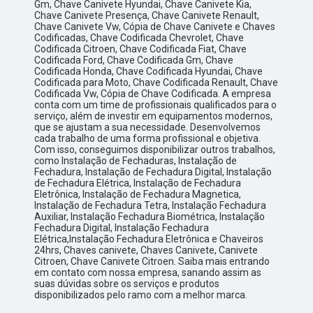
Gm, Chave Canivete Hyundai, Chave Canivete Kia,
Chave Canivete Presença, Chave Canivete Renault,
Chave Canivete Vw, Cópia de Chave Canivete e Chaves
Codificadas, Chave Codificada Chevrolet, Chave
Codificada Citroen, Chave Codificada Fiat, Chave
Codificada Ford, Chave Codificada Gm, Chave
Codificada Honda, Chave Codificada Hyundai, Chave
Codificada para Moto, Chave Codificada Renault, Chave
Codificada Vw, Cópia de Chave Codificada. A empresa
conta com um time de profissionais qualificados para o
serviço, além de investir em equipamentos modernos,
que se ajustam a sua necessidade. Desenvolvemos
cada trabalho de uma forma profissional e objetiva.
Com isso, conseguimos disponibilizar outros trabalhos,
como Instalação de Fechaduras, Instalação de
Fechadura, Instalação de Fechadura Digital, Instalação
de Fechadura Elétrica, Instalação de Fechadura
Eletrônica, Instalação de Fechadura Magnetica,
Instalação de Fechadura Tetra, Instalação Fechadura
Auxiliar, Instalação Fechadura Biométrica, Instalação
Fechadura Digital, Instalação Fechadura
Elétrica,Instalação Fechadura Eletrônica e Chaveiros
24hrs, Chaves canivete, Chaves Canivete, Canivete
Citroen, Chave Canivete Citroen. Saiba mais entrando
em contato com nossa empresa, sanando assim as
suas dúvidas sobre os serviços e produtos
disponibilizados pelo ramo com a melhor marca.