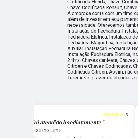
Codificada Honda, Chave Codific
Chave Codificada Renault, Chave
A empresa conta com um time de 
além de investir em equipament
necessidade. Oferecemos també
Instalação de Fechadura, Instala
Fechadura Elétrica, Instalação d
Fechadura Magnetica, Instalação
Auxiliar, Instalação Fechadura Bi
Instalação Fechadura Elétrica,In
24hrs, Chaves canivete, Chaves 
Citroen e Chaves Codificadas, C
Codificada Citroen. Assim, não d
Teremos o prazer de atender v
☆☆☆☆☆
5
☆☆☆☆☆
e."
"O atendimento foi excelente."
Marcela Perna