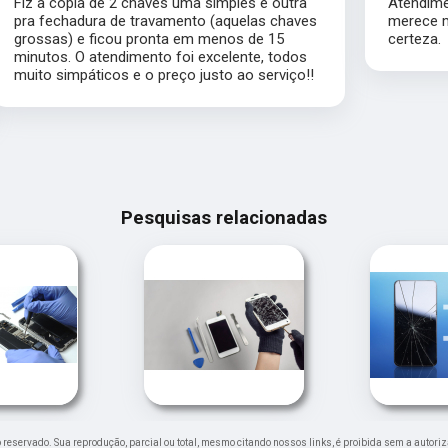
Atendimento impecável, ótimo profissional
s
merece muito mais que 5 estrelas com
certeza.
Pesquisas relacionadas
ito reservado. Sua reprodução, parcial ou total, mesmo citando nossos links, é proibida sem a autoriz