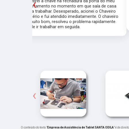
‹
porta do meu
Fiz a cópia de 2 chaves uma simples e outra
saía de casa
pra fechadura de travamento (aquelas chave
ei o Chaveiro
grossas) e ficou pronta em menos de 15
nte. O chaveiro
minutos. O atendimento foi excelente, todos
 rapidamente.
muito simpáticos e o preço justo ao serviço!!
‹
O conteúdo do texto "
Empresa de Assistência de Tablet SANTA ODILA
" é de dire