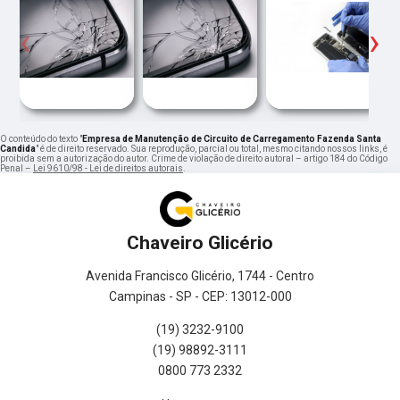
‹
›
O conteúdo do texto "
Empresa de Manutenção de Circuito de Carregamento Fazenda Santa
Candida
" é de direito reservado. Sua reprodução, parcial ou total, mesmo citando nossos links, é
proibida sem a autorização do autor. Crime de violação de direito autoral – artigo 184 do Código
Penal –
Lei 9610/98 - Lei de direitos autorais
.
Chaveiro Glicério
Avenida Francisco Glicério, 1744 - Centro
Campinas - SP - CEP: 13012-000
(19) 3232-9100
(19) 98892-3111
0800 773 2332