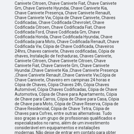
Canivete Citroen, Chave Canivete Fiat, Chave Canivete
Gm, Chave Canivete Hyundai, Chave Canivete Kia,
Chave Canivete Presença, Chave Canivete Renault,
Chave Canivete Vw, Cópia de Chave Canivete, Chaves
Codificadas, Chave Codificada Chevrolet, Chave
Codificada Citroen, Chave Codificada Fiat, Chave
Codificada Ford, Chave Codificada Gm, Chave
Codificada Honda, Chave Codificada Hyundai, Chave
Codificada para Moto, Chave Codificada Renault, Chave
Codificada Vw, Cópia de Chave Codificada, Chaveiros
24hrs, Chaves canivete, Chaves codificadas, Cópia de
chaves, Instalação de fechaduras, Chaves Canivete,
Canivete Citroen, Chave Canivete Citroen, Chave
Canivete Fiat, Chave Canivete Gm, Chave Canivete
Hyundai ,Chave Canivete Kia ,Chave Canivete Presença
,Chave Canivete Renault ,Chave Canivete Vw,Cópia de
Chave Canivete, Chaveiro em campinas 24 horas e
Cópia de Chaves, Cópia Chaves 24h, Cópia Chaves
Automóvel, Cópia Chaves Codificadas, Cópia de Chave
Automotiva, Cópia de Chave para Apartamento, Cópia
de Chave para Carros, Cópia de Chave para Casa, Cópia
de Chave para Moto, Cópia de Chave Reserva, Cópia de
Chave Residencial, Cópia de Chave Tetra, Cópia de
Chaves para Cofres, entre outras alternativas. Tudo
isso graças a um grupo de profissionais qualificados e
especializados no ramo, além de um investimento
considerável em equipamentos e instalações
modernas. Não deixe de entrar em contato para obter