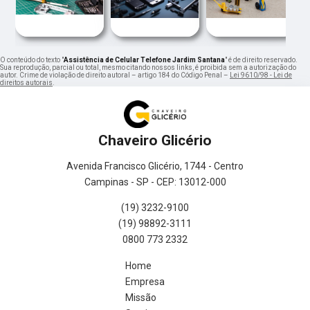
O conteúdo do texto "
Assistência de Celular Telefone Jardim Santana
" é de direito reservado.
Sua reprodução, parcial ou total, mesmo citando nossos links, é proibida sem a autorização do
autor. Crime de violação de direito autoral – artigo 184 do Código Penal –
Lei 9610/98 - Lei de
direitos autorais
.
Chaveiro Glicério
Avenida Francisco Glicério, 1744 - Centro
Campinas - SP - CEP: 13012-000
(19) 3232-9100
(19) 98892-3111
0800 773 2332
Home
Empresa
Missão