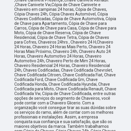
,Chave Canivete Presença ,Chave Canivete Renault
,Chave Canivete Vw,Cópia de Chave Canivete e
Chaveiro em campinas 24 horas, Cópia de Chaves,
Cópia Chaves 24h, Cópia Chaves Automóvel, Cópia
Chaves Codificadas, Cópia de Chave Automotiva, Cópia
de Chave para Apartamento, Cópia de Chave para
Carros, Cópia de Chave para Casa, Cópia de Chave para
Moto, Cópia de Chave Reserva, Cópia de Chave
Residencial, Cópia de Chave Tetra, Cópia de Chaves
para Cofres, Chaveiros 24hrs , Chaveiro 24 H,Chaveiro
24 Horas, Chaveiro 24 Horas Mais Perto, Chaveiro 24
Horas Mais Próximo, Chaveiro 24h, Chaveiro Auto 24
Horas, Chaveiro Automotivo 24 Horas, Chaveiro
Automotivo 24h, Chaveiro Perto de Mim 24 Horas,
Chaveiro Residencial 24 Horas, Chaveiro Residencial
24h, Chaves Codificadas, Chave Codificada Chevrolet,
Chave Codificada Citroen, Chave Codificada Fiat, Chave
Codificada Ford, Chave Codificada Gm, Chave
Codificada Honda, Chave Codificada Hyundai, Chave
Codificada para Moto, Chave Codificada Renault, Chave
Codificada Vw, Cópia de Chave Codificada, entre outras
opções de serviços do segmento de Chaveiros, você
pode contar com a Chaveiro Glicerio. Com a
organização você consegue tirar as suas dúvidas sobre
os serviços do ramo, além de contar com os melhores
profissionais e instalações. Assim, a empresa
conquista sua confiança e sua satisfação, que são os
maiores objetivos da marca. Também trabalhamos