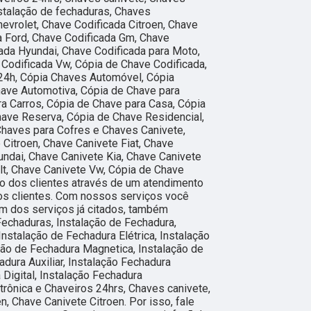
nstalação de fechaduras, Chaves
evrolet, Chave Codificada Citroen, Chave
da Ford, Chave Codificada Gm, Chave
ada Hyundai, Chave Codificada para Moto,
 Codificada Vw, Cópia de Chave Codificada,
24h, Cópia Chaves Automóvel, Cópia
have Automotiva, Cópia de Chave para
a Carros, Cópia de Chave para Casa, Cópia
ave Reserva, Cópia de Chave Residencial,
Chaves para Cofres e Chaves Canivete,
 Citroen, Chave Canivete Fiat, Chave
ndai, Chave Canivete Kia, Chave Canivete
t, Chave Canivete Vw, Cópia de Chave
ão dos clientes através de um atendimento
sos clientes. Com nossos serviços você
ém dos serviços já citados, também
echaduras, Instalação de Fechadura,
Instalação de Fechadura Elétrica, Instalação
ção de Fechadura Magnetica, Instalação de
adura Auxiliar, Instalação Fechadura
 Digital, Instalação Fechadura
etrônica e Chaveiros 24hrs, Chaves canivete,
n, Chave Canivete Citroen. Por isso, fale