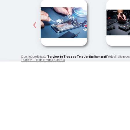
‹
O conteúdo do texto "
Serviço de Troca de Tela Jardim Itamarati
" é de direito re
9610/98 - Lei de direitos autorais
.