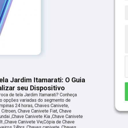
ela Jardim Itamarati: O Guia
lizar seu Dispositivo
roca de tela Jardim Itamarati? Conheça
ão opções variadas do segmento de
mpinas 24 horas, Chaves Canivete,
 Citroen, Chave Canivete Fiat, Chave
ndai ,Chave Canivete Kia ,Chave Canivete
lt ,Chave Canivete Vw,Cópia de Chave
aveiros 24hrs, Chaves canivete, Chaves