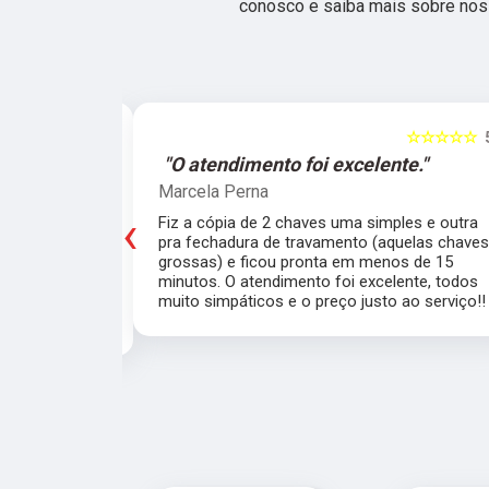
conosco e saiba mais sobre nos
☆☆☆☆☆
5
☆☆☆☆☆
e."
"O atendimento foi excelente."
Marcela Perna
‹
porta do meu
Fiz a cópia de 2 chaves uma simples e outra
saía de casa
pra fechadura de travamento (aquelas chave
ei o Chaveiro
grossas) e ficou pronta em menos de 15
nte. O chaveiro
minutos. O atendimento foi excelente, todos
 rapidamente.
muito simpáticos e o preço justo ao serviço!!