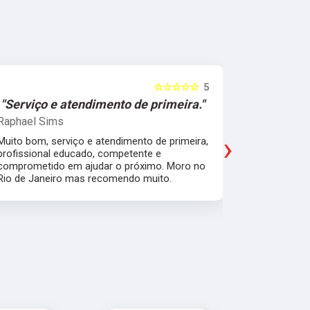
☆☆☆☆☆
5
"Serviço e atendimento de primeira."
"Fui ate
Raphael Sims
Christiano
›
Muito bom, serviço e atendimento de primeira,
Quebrei a c
profissional educado, competente e
apartament
comprometido em ajudar o próximo. Moro no
para trabal
Rio de Janeiro mas recomendo muito.
Glicério e 
é muito bom
Pude ir trab