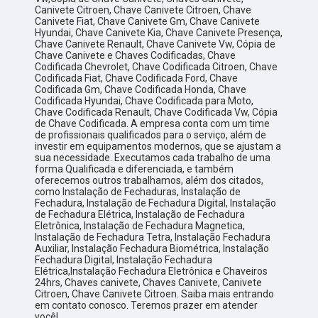
Canivete Citroen, Chave Canivete Citroen, Chave
Canivete Fiat, Chave Canivete Gm, Chave Canivete
Hyundai, Chave Canivete Kia, Chave Canivete Presença,
Chave Canivete Renault, Chave Canivete Vw, Cópia de
Chave Canivete e Chaves Codificadas, Chave
Codificada Chevrolet, Chave Codificada Citroen, Chave
Codificada Fiat, Chave Codificada Ford, Chave
Codificada Gm, Chave Codificada Honda, Chave
Codificada Hyundai, Chave Codificada para Moto,
Chave Codificada Renault, Chave Codificada Vw, Cópia
de Chave Codificada. A empresa conta com um time
de profissionais qualificados para o serviço, além de
investir em equipamentos modernos, que se ajustam a
sua necessidade. Executamos cada trabalho de uma
forma Qualificada e diferenciada, e também
oferecemos outros trabalhamos, além dos citados,
como Instalação de Fechaduras, Instalação de
Fechadura, Instalação de Fechadura Digital, Instalação
de Fechadura Elétrica, Instalação de Fechadura
Eletrônica, Instalação de Fechadura Magnetica,
Instalação de Fechadura Tetra, Instalação Fechadura
Auxiliar, Instalação Fechadura Biométrica, Instalação
Fechadura Digital, Instalação Fechadura
Elétrica,Instalação Fechadura Eletrônica e Chaveiros
24hrs, Chaves canivete, Chaves Canivete, Canivete
Citroen, Chave Canivete Citroen. Saiba mais entrando
em contato conosco. Teremos prazer em atender
você!