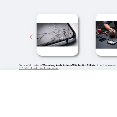
‹
O conteúdo do texto "
Manutenção de Antena Wifi Jardim Atibaia
" é de direito res
9610/98 - Lei de direitos autorais
.