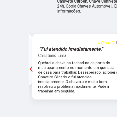
Canivete Citroen, Chave Canivet
24h, Cópia Chaves Automóvel,. E
informações.
☆☆☆☆☆
5
☆☆☆☆☆
e."
"O atendimento foi excelente."
Marcela Perna
‹
porta do meu
Fiz a cópia de 2 chaves uma simples e outra
saía de casa
pra fechadura de travamento (aquelas chave
ei o Chaveiro
grossas) e ficou pronta em menos de 15
nte. O chaveiro
minutos. O atendimento foi excelente, todos
 rapidamente.
muito simpáticos e o preço justo ao serviço!!