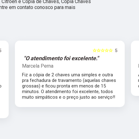
e Citroen e Cópia de Chaves, Cópia Chaves
ntre em contato conosco para mais
5
☆☆☆☆☆
5
"Ótimo profissional."
Lea Inhauser
Atendimento impecável, ótimo profissional
s
merece muito mais que 5 estrelas com
certeza.