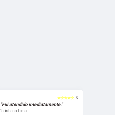
☆☆☆☆☆
5
"Fui atendido imediatamente."
"O atendi
Christiano Lima
Marcela Pe