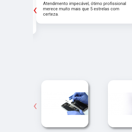
es e outra pra
Atendimento impecável, ótimo profissional
‹
s chaves
merece muito mais que 5 estrelas com
 de 15
certeza.
nte, todos
o serviço!!
‹