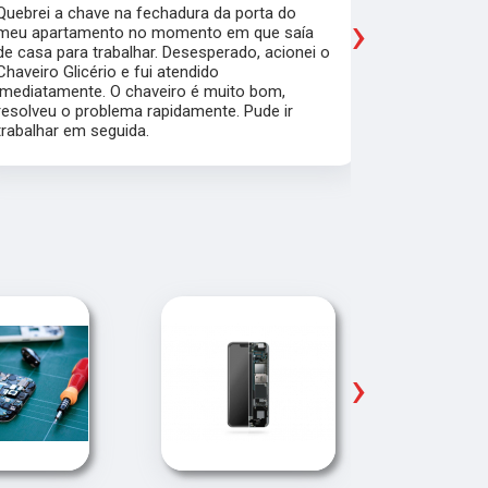
Quebrei a chave na fechadura da porta do
Fiz a cópia
›
meu apartamento no momento em que saía
fechadura 
de casa para trabalhar. Desesperado, acionei o
grossas) e 
Chaveiro Glicério e fui atendido
minutos. O 
imediatamente. O chaveiro é muito bom,
muito simpá
resolveu o problema rapidamente. Pude ir
trabalhar em seguida.
›