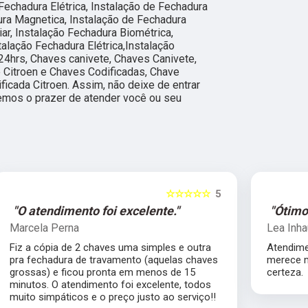
 Fechadura Elétrica, Instalação de Fechadura
ura Magnetica, Instalação de Fechadura
iar, Instalação Fechadura Biométrica,
talação Fechadura Elétrica,Instalação
24hrs, Chaves canivete, Chaves Canivete,
e Citroen e Chaves Codificadas, Chave
ficada Citroen. Assim, não deixe de entrar
emos o prazer de atender você ou seu
5
☆☆☆☆☆
5
"Ótimo profissional."
Lea Inhauser
Atendimento impecável, ótimo profissional
s
merece muito mais que 5 estrelas com
certeza.