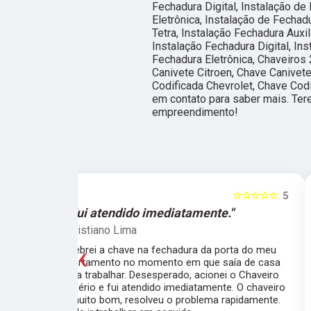
Fechadura Digital, Instalação de
Eletrônica, Instalação de Fechad
Tetra, Instalação Fechadura Auxil
Instalação Fechadura Digital, Ins
Fechadura Eletrônica, Chaveiros 
Canivete Citroen, Chave Canivet
Codificada Chevrolet, Chave Codi
em contato para saber mais. Ter
empreendimento!
☆☆☆☆☆
5
☆☆☆☆☆
e."
"O atendimento foi excelente."
Marcela Perna
‹
porta do meu
Fiz a cópia de 2 chaves uma simples e outra
saía de casa
pra fechadura de travamento (aquelas chave
ei o Chaveiro
grossas) e ficou pronta em menos de 15
nte. O chaveiro
minutos. O atendimento foi excelente, todos
 rapidamente.
muito simpáticos e o preço justo ao serviço!!