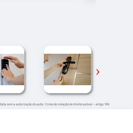
Pude ir trab
›
ibida sem a autorização do autor. Crime de violação de direito autoral – artigo 184