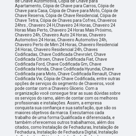
de Chave Automotiva, Cópia de Chave para
Apartamento, Cópia de Chave para Carros, Cópia de
Chave para Casa, Cópia de Chave para Moto, Cópia de
Chave Reserva, Cópia de Chave Residencial, Cópia de
Chave Tetra, Cópia de Chaves para Cofres, Chaveiros
24hrs , Chaveiro 24 H,Chaveiro 24 Horas, Chaveiro 24
Horas Mais Perto, Chaveiro 24 Horas Mais Próximo,
Chaveiro 24h, Chaveiro Auto 24 Horas, Chaveiro
Automotivo 24 Horas, Chaveiro Automotivo 24h,
Chaveiro Perto de Mim 24 Horas, Chaveiro Residencial
24 Horas, Chaveiro Residencial 24h, Chaves
Codificadas, Chave Codificada Chevrolet, Chave
Codificada Citroen, Chave Codificada Fiat, Chave
Codificada Ford, Chave Codificada Gm, Chave
Codificada Honda, Chave Codificada Hyundai, Chave
Codificada para Moto, Chave Codificada Renault, Chave
Codificada Vw, Cópia de Chave Codificada, entre outras
opções de serviços do segmento de Chaveiros, você
pode contar com a Chaveiro Glicerio. Com a
organização você consegue tirar as suas dúvidas sobre
os serviços do ramo, além de contar com os melhores
profissionais e instalações. Assim, a empresa
conquista sua confiança e sua satisfação, que são os
maiores objetivos da marca. Executamos cada
trabalho de uma forma Qualificada e diferenciada, e
também oferecemos outros trabalhamos, além dos
citados, como Instalação de Fechaduras, Instalação de
Fechadura, Instalação de Fechadura Digital, Instalação