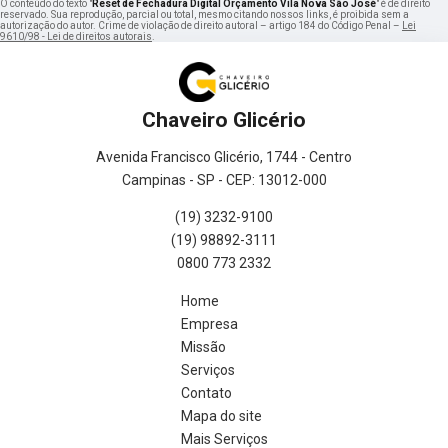
O conteúdo do texto "
Reset de Fechadura Digital Orçamento Vila Nova São José
" é de direito
reservado. Sua reprodução, parcial ou total, mesmo citando nossos links, é proibida sem a
autorização do autor. Crime de violação de direito autoral – artigo 184 do Código Penal –
Lei
9610/98 - Lei de direitos autorais
.
Chaveiro Glicério
Avenida Francisco Glicério, 1744 - Centro
Campinas - SP - CEP: 13012-000
(19) 3232-9100
(19) 98892-3111
0800 773 2332
Home
Empresa
Missão
Serviços
Contato
Mapa do site
Mais Serviços