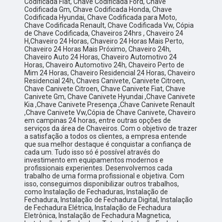
Codificada Fiat, Chave Codificada Ford, Chave
Codificada Gm, Chave Codificada Honda, Chave
Codificada Hyundai, Chave Codificada para Moto,
Chave Codificada Renault, Chave Codificada Vw, Cópia
de Chave Codificada, Chaveiros 24hrs , Chaveiro 24
H,Chaveiro 24 Horas, Chaveiro 24 Horas Mais Perto,
Chaveiro 24 Horas Mais Próximo, Chaveiro 24h,
Chaveiro Auto 24 Horas, Chaveiro Automotivo 24
Horas, Chaveiro Automotivo 24h, Chaveiro Perto de
Mim 24 Horas, Chaveiro Residencial 24 Horas, Chaveiro
Residencial 24h, Chaves Canivete, Canivete Citroen,
Chave Canivete Citroen, Chave Canivete Fiat, Chave
Canivete Gm, Chave Canivete Hyundai ,Chave Canivete
Kia ,Chave Canivete Presença ,Chave Canivete Renault
,Chave Canivete Vw,Cópia de Chave Canivete, Chaveiro
em campinas 24 horas, entre outras opções de
serviços da área de Chaveiros. Com o objetivo de trazer
a satisfação a todos os clientes, a empresa entende
que sua melhor destaque é conquistar a confiança de
cada um. Tudo isso só é possível através do
investimento em equipamentos modernos e
profissionais experientes. Desenvolvemos cada
trabalho de uma forma profissional e objetiva. Com
isso, conseguimos disponibilizar outros trabalhos,
como Instalação de Fechaduras, Instalação de
Fechadura, Instalação de Fechadura Digital, Instalação
de Fechadura Elétrica, Instalação de Fechadura
Eletrônica, Instalação de Fechadura Magnetica,