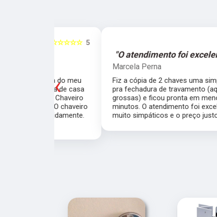
☆☆☆☆☆
5
☆☆☆☆☆
e."
"O atendimento foi excelente."
Marcela Perna
‹
porta do meu
Fiz a cópia de 2 chaves uma simples e outra
saía de casa
pra fechadura de travamento (aquelas chave
ei o Chaveiro
grossas) e ficou pronta em menos de 15
nte. O chaveiro
minutos. O atendimento foi excelente, todos
 rapidamente.
muito simpáticos e o preço justo ao serviço!!