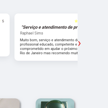
☆☆☆☆☆
5
"Serviço e atendimento de primeira."
"Fui ate
Raphael Sims
Christiano
›
Muito bom, serviço e atendimento de primeira,
Quebrei a c
profissional educado, competente e
apartament
comprometido em ajudar o próximo. Moro no
para trabal
Rio de Janeiro mas recomendo muito.
Glicério e 
é muito bom
Pude ir trab