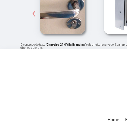
‹
O conteúdo do texto "
Chaveiro 24 H Vila Brandina
" é de direito reservado. Sua rep
direitos autorais
.
Home