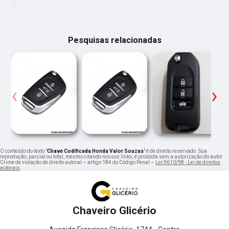
Pesquisas relacionadas
‹
›
O conteúdo do texto "
Chave Codificada Honda Valor Souzas
" é de direito reservado. Sua
reprodução, parcial ou total, mesmo citando nossos links, é proibida sem a autorização do autor.
Crime de violação de direito autoral – artigo 184 do Código Penal –
Lei 9610/98 - Lei de direitos
autorais
.
Chaveiro Glicério