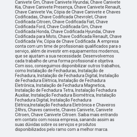
Canivete Gm, Chave Canivete Hyundai, Chave Canivete
Kia, Chave Canivete Presença, Chave Canivete Renault,
Chave Canivete Vw, Cópia de Chave Canivete e Chaves
Codificadas, Chave Codificada Chevrolet, Chave
Codificada Citroen, Chave Codificada Fiat, Chave
Codificada Ford, Chave Codificada Gm, Chave
Codificada Honda, Chave Codificada Hyundai, Chave
Codificada para Moto, Chave Codificada Renault, Chave
Codificada Vw, Cópia de Chave Codificada. A empresa
conta com um time de profissionais qualificados para o
serviço, além de investir em equipamentos modernos,
que se ajustam a sua necessidade. Desenvolvemos
cada trabalho de uma forma profissional e objetiva.
Com isso, conseguimos disponibilizar outros trabalhos,
como Instalação de Fechaduras, Instalação de
Fechadura, Instalação de Fechadura Digital, Instalação
de Fechadura Elétrica, Instalação de Fechadura
Eletrônica, Instalação de Fechadura Magnetica,
Instalação de Fechadura Tetra, Instalação Fechadura
Auxiliar, Instalação Fechadura Biométrica, Instalação
Fechadura Digital, Instalação Fechadura
Elétrica,Instalação Fechadura Eletrônica e Chaveiros
24hrs, Chaves canivete, Chaves Canivete, Canivete
Citroen, Chave Canivete Citroen. Saiba mais entrando
em contato com nossa empresa, sanando assim as
suas dúvidas sobre os serviços e produtos
disponibilizados pelo ramo com a melhor marca.