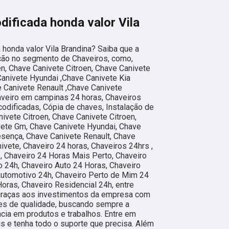
ificada honda valor Vila
 honda valor Vila Brandina? Saiba que a
ução no segmento de Chaveiros, como,
en, Chave Canivete Citroen, Chave Canivete
Canivete Hyundai ,Chave Canivete Kia
 Canivete Renault ,Chave Canivete
aveiro em campinas 24 horas, Chaveiros
codificadas, Cópia de chaves, Instalação de
ivete Citroen, Chave Canivete Citroen,
vete Gm, Chave Canivete Hyundai, Chave
esença, Chave Canivete Renault, Chave
vete, Chaveiro 24 horas, Chaveiros 24hrs ,
, Chaveiro 24 Horas Mais Perto, Chaveiro
 24h, Chaveiro Auto 24 Horas, Chaveiro
Automotivo 24h, Chaveiro Perto de Mim 24
oras, Chaveiro Residencial 24h, entre
 graças aos investimentos da empresa com
ões de qualidade, buscando sempre a
ncia em produtos e trabalhos. Entre em
s e tenha todo o suporte que precisa. Além