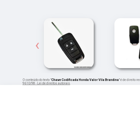
‹
O conteúdo do texto "
Chave Codificada Honda Valor Vila Brandina
" é de direito 
9610/98 - Lei de direitos autorais
.