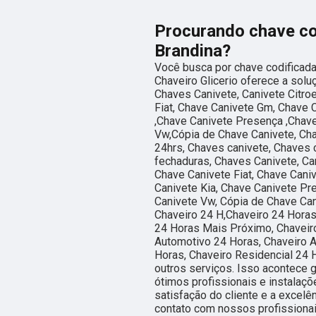
Procurando chave cod
Brandina?
Você busca por chave codificada
Chaveiro Glicerio oferece a sol
Chaves Canivete, Canivete Citro
Fiat, Chave Canivete Gm, Chave 
,Chave Canivete Presença ,Chave
Vw,Cópia de Chave Canivete, Ch
24hrs, Chaves canivete, Chaves 
fechaduras, Chaves Canivete, Can
Chave Canivete Fiat, Chave Cani
Canivete Kia, Chave Canivete Pr
Canivete Vw, Cópia de Chave Cani
Chaveiro 24 H,Chaveiro 24 Horas
24 Horas Mais Próximo, Chaveiro
Automotivo 24 Horas, Chaveiro 
Horas, Chaveiro Residencial 24 H
outros serviços. Isso acontece
ótimos profissionais e instalaç
satisfação do cliente e a excelê
contato com nossos profissionai