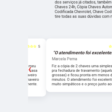
dos serviços já citados, també
Chaves 24h, Cópia Chaves Autom
Codificada Chevrolet, Chave Codi
tire todas as suas dúvidas com 
☆☆☆☆☆
5
☆☆☆☆☆
e."
"O atendimento foi excelente."
Marcela Perna
‹
porta do meu
Fiz a cópia de 2 chaves uma simples e outra
saía de casa
pra fechadura de travamento (aquelas chave
ei o Chaveiro
grossas) e ficou pronta em menos de 15
nte. O chaveiro
minutos. O atendimento foi excelente, todos
 rapidamente.
muito simpáticos e o preço justo ao serviço!!