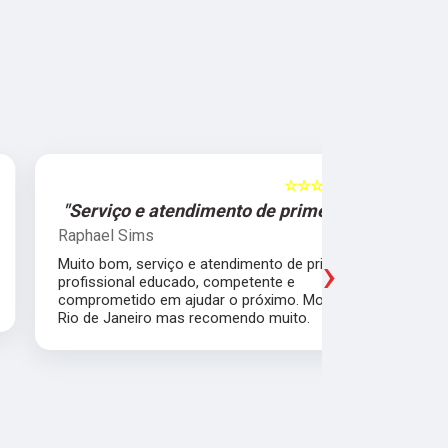
☆☆☆☆☆
5
"Serviço e atendimento de primeira."
"Fui ate
Raphael Sims
Christiano
›
Muito bom, serviço e atendimento de primeira,
Quebrei a c
profissional educado, competente e
apartament
comprometido em ajudar o próximo. Moro no
para trabal
Rio de Janeiro mas recomendo muito.
Glicério e 
é muito bom
Pude ir trab