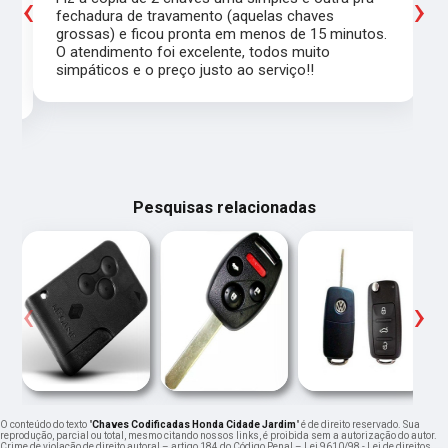
‹
›
a
fechadura de travamento (aquelas chaves
grossas) e ficou pronta em menos de 15 minutos.
,
O atendimento foi excelente, todos muito
simpáticos e o preço justo ao serviço!!
Pesquisas relacionadas
‹
›
O conteúdo do texto "
Chaves Codificadas Honda Cidade Jardim
" é de direito reservado. Sua
reprodução, parcial ou total, mesmo citando nossos links, é proibida sem a autorização do autor.
Crime de violação de direito autoral – artigo 184 do Código Penal –
Lei 9610/98 - Lei de direitos