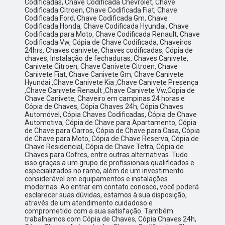
Codificadas, Chave Codificada Chevrolet, Chave
Codificada Citroen, Chave Codificada Fiat, Chave
Codificada Ford, Chave Codificada Gm, Chave
Codificada Honda, Chave Codificada Hyundai, Chave
Codificada para Moto, Chave Codificada Renault, Chave
Codificada Vw, Cópia de Chave Codificada, Chaveiros
24hrs, Chaves canivete, Chaves codificadas, Cópia de
chaves, Instalação de fechaduras, Chaves Canivete,
Canivete Citroen, Chave Canivete Citroen, Chave
Canivete Fiat, Chave Canivete Gm, Chave Canivete
Hyundai ,Chave Canivete Kia ,Chave Canivete Presença
,Chave Canivete Renault ,Chave Canivete Vw,Cópia de
Chave Canivete, Chaveiro em campinas 24 horas e
Cópia de Chaves, Cópia Chaves 24h, Cópia Chaves
Automóvel, Cópia Chaves Codificadas, Cópia de Chave
Automotiva, Cópia de Chave para Apartamento, Cópia
de Chave para Carros, Cópia de Chave para Casa, Cópia
de Chave para Moto, Cópia de Chave Reserva, Cópia de
Chave Residencial, Cópia de Chave Tetra, Cópia de
Chaves para Cofres, entre outras alternativas. Tudo
isso graças a um grupo de profissionais qualificados e
especializados no ramo, além de um investimento
considerável em equipamentos e instalações
modernas. Ao entrar em contato conosco, você poderá
esclarecer suas dúvidas, estamos à sua disposição,
através de um atendimento cuidadoso e
comprometido com a sua satisfação. Também
trabalhamos com Cópia de Chaves, Cópia Chaves 24h,