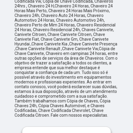
Codificada Vw, Cópia de Chave Codificada, Chaveiros
24hrs , Chaveiro 24 H,Chaveiro 24 Horas, Chaveiro 24
Horas Mais Perto, Chaveiro 24 Horas Mais Próximo,
Chaveiro 24h, Chaveiro Auto 24 Horas, Chaveiro
Automotivo 24 Horas, Chaveiro Automotivo 24h,
Chaveiro Perto de Mim 24 Horas, Chaveiro Residencial
24 Horas, Chaveiro Residencial 24h, Chaves Canivete,
Canivete Citroen, Chave Canivete Citroen, Chave
Canivete Fiat, Chave Canivete Gm, Chave Canivete
Hyundai ,Chave Canivete Kia ,Chave Canivete Presença
,Chave Canivete Renault ,Chave Canivete Vw,Cópia de
Chave Canivete, Chaveiro em campinas 24 horas, entre
outras opções de serviços da área de Chaveiros. Com o
objetivo de trazer a satisfação a todos os clientes, a
empresa entende que sua melhor destaque é
conquistar a confiança de cada um. Tudo isso só é
possível através do investimento em equipamentos
modernos e profissionais experientes. Ao entrar em
contato conosco, você poderá esclarecer suas dúvidas,
estamos à sua disposição, através de um atendimento
cuidadoso e comprometido com a sua satisfação.
Também trabalhamos com Cópia de Chaves, Cópia
Chaves 24h, Cópia Chaves Automóvel, e Chaves
Codificadas, Chave Codificada Chevrolet, Chave
Codificada Citroen. Fale com nossos especialistas.