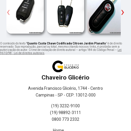
‹
›
O conteúdo do texto "
Quanto Custa Chave Codificada Citroen Jardim Planalto
" é de direito
reservado. Sua reprodução, parcial ou total, mesmo citando nossos links, é proibida sem a
autorização do autor. Crime de violação de direito autoral – artigo 184 do Código Penal –
Lei
9610/98 - Lei de direitos autorais
.
Chaveiro Glicério
Avenida Francisco Glicério, 1744 - Centro
Campinas - SP - CEP: 13012-000
(19) 3232-9100
(19) 98892-3111
0800 773 2332
Home