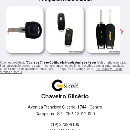
‹
›
O conteúdo do texto "
Cópia de Chave Codificada Honda Andrade Neves
" é de direito reservado.
Sua reprodução, parcial ou total, mesmo citando nossos links, é proibida sem a autorização do
autor. Crime de violação de direito autoral – artigo 184 do Código Penal –
Lei 9610/98 - Lei de
direitos autorais
.
Chaveiro Glicério
Avenida Francisco Glicério, 1744 - Centro
Campinas - SP - CEP: 13012-000
(19) 3232-9100