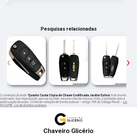
Pesquisas relacionadas
‹
›
O conteúdo do texto "
Quanto Custa Cópia de Chave Codificada Jardim Eulina
" é de direito
reservado. Sua reprodução, parcial ou total, mesmo citando nossos links, é proibida sem a
autorização do autor. Crime de violação de direito autoral – artigo 184 do Código Penal –
Lei
9610/98 - Lei de direitos autorais
.
Chaveiro Glicério