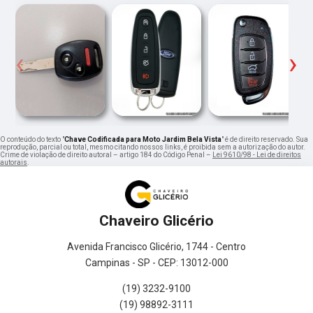
‹
›
O conteúdo do texto "
Chave Codificada para Moto Jardim Bela Vista
" é de direito reservado. Sua
reprodução, parcial ou total, mesmo citando nossos links, é proibida sem a autorização do autor.
Crime de violação de direito autoral – artigo 184 do Código Penal –
Lei 9610/98 - Lei de direitos
autorais
.
Chaveiro Glicério
Avenida Francisco Glicério, 1744 - Centro
Campinas - SP - CEP: 13012-000
(19) 3232-9100
(19) 98892-3111