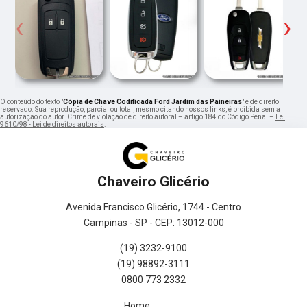
‹
›
O conteúdo do texto "
Cópia de Chave Codificada Ford Jardim das Paineiras
" é de direito
reservado. Sua reprodução, parcial ou total, mesmo citando nossos links, é proibida sem a
autorização do autor. Crime de violação de direito autoral – artigo 184 do Código Penal –
Lei
9610/98 - Lei de direitos autorais
.
Chaveiro Glicério
Avenida Francisco Glicério, 1744 - Centro
Campinas - SP - CEP: 13012-000
(19) 3232-9100
(19) 98892-3111
0800 773 2332
Home