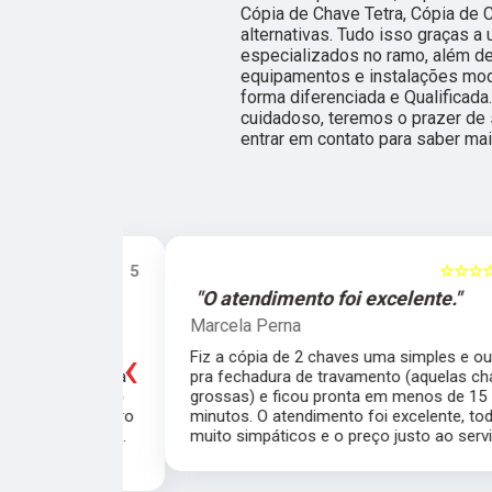
Cópia de Chave Tetra, Cópia de C
alternativas. Tudo isso graças a
especializados no ramo, além d
equipamentos e instalações mo
forma diferenciada e Qualificad
cuidadoso, teremos o prazer de 
entrar em contato para saber mai
☆☆☆☆☆
5
☆☆☆☆☆
e."
"O atendimento foi excelente."
Marcela Perna
‹
porta do meu
Fiz a cópia de 2 chaves uma simples e outra
saía de casa
pra fechadura de travamento (aquelas chave
ei o Chaveiro
grossas) e ficou pronta em menos de 15
nte. O chaveiro
minutos. O atendimento foi excelente, todos
 rapidamente.
muito simpáticos e o preço justo ao serviço!!