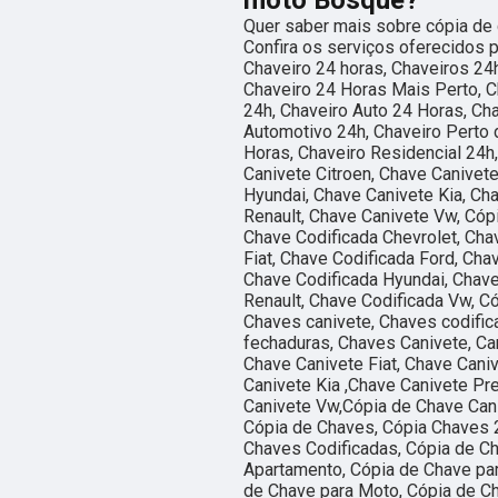
moto Bosque?
Quer saber mais sobre cópia de
Confira os serviços oferecidos p
Chaveiro 24 horas, Chaveiros 24h
Chaveiro 24 Horas Mais Perto, C
24h, Chaveiro Auto 24 Horas, Ch
Automotivo 24h, Chaveiro Perto 
Horas, Chaveiro Residencial 24h,
Canivete Citroen, Chave Canivet
Hyundai, Chave Canivete Kia, Ch
Renault, Chave Canivete Vw, Cóp
Chave Codificada Chevrolet, Cha
Fiat, Chave Codificada Ford, Ch
Chave Codificada Hyundai, Chave
Renault, Chave Codificada Vw, C
Chaves canivete, Chaves codific
fechaduras, Chaves Canivete, Can
Chave Canivete Fiat, Chave Cani
Canivete Kia ,Chave Canivete Pr
Canivete Vw,Cópia de Chave Can
Cópia de Chaves, Cópia Chaves 
Chaves Codificadas, Cópia de C
Apartamento, Cópia de Chave par
de Chave para Moto, Cópia de Ch