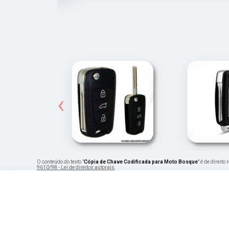
‹
O conteúdo do texto "
Cópia de Chave Codificada para Moto Bosque
" é de direit
9610/98 - Lei de direitos autorais
.