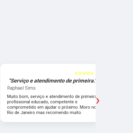
☆☆☆☆☆
5
"Serviço e atendimento de primeira."
"Fui ate
Raphael Sims
Christiano
›
Muito bom, serviço e atendimento de primeira,
Quebrei a c
profissional educado, competente e
apartament
comprometido em ajudar o próximo. Moro no
para trabal
Rio de Janeiro mas recomendo muito.
Glicério e 
é muito bom
Pude ir trab