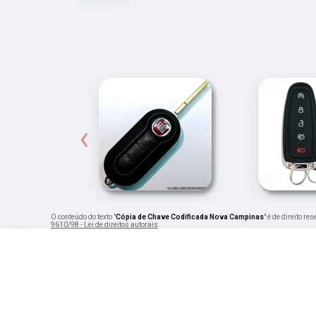
‹
O conteúdo do texto "
Cópia de Chave Codificada Nova Campinas
" é de direito r
9610/98 - Lei de direitos autorais
.