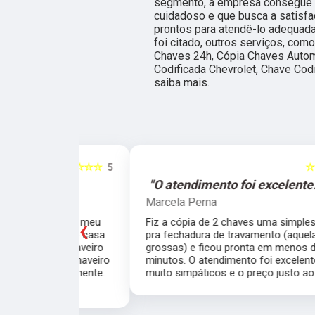
segmento, a empresa consegue 
cuidadoso e que busca a satisfa
prontos para atendê-lo adequad
foi citado, outros serviços, com
Chaves 24h, Cópia Chaves Autom
Codificada Chevrolet, Chave Codi
saiba mais.
☆☆☆☆☆
5
☆☆☆☆☆
e."
"O atendimento foi excelente."
Marcela Perna
‹
porta do meu
Fiz a cópia de 2 chaves uma simples e outra
saía de casa
pra fechadura de travamento (aquelas chave
ei o Chaveiro
grossas) e ficou pronta em menos de 15
nte. O chaveiro
minutos. O atendimento foi excelente, todos
 rapidamente.
muito simpáticos e o preço justo ao serviço!!