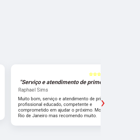
☆☆☆☆☆
5
"Serviço e atendimento de primeira."
"Fui ate
Raphael Sims
Christiano
›
Muito bom, serviço e atendimento de primeira,
Quebrei a c
profissional educado, competente e
apartament
comprometido em ajudar o próximo. Moro no
para trabal
Rio de Janeiro mas recomendo muito.
Glicério e 
é muito bom
Pude ir trab