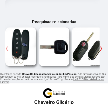
Pesquisas relacionadas
‹
›
O conteúdo do texto "
Chave Codificada Honda Valor Jardim Paraíso
" é de direito reservado. Sua
reprodução, parcial ou total, mesmo citando nossos links, é proibida sem a autorização do autor.
Crime de violação de direito autoral – artigo 184 do Código Penal –
Lei 9610/98 - Lei de direitos
autorais
.
Chaveiro Glicério