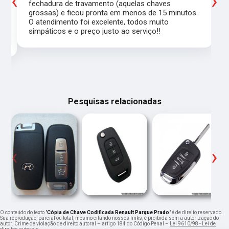
‹
›
a
fechadura de travamento (aquelas chaves
grossas) e ficou pronta em menos de 15 minutos.
,
O atendimento foi excelente, todos muito
simpáticos e o preço justo ao serviço!!
Pesquisas relacionadas
‹
›
O conteúdo do texto "
Cópia de Chave Codificada Renault Parque Prado
" é de direito reservado.
Sua reprodução, parcial ou total, mesmo citando nossos links, é proibida sem a autorização do
autor. Crime de violação de direito autoral – artigo 184 do Código Penal –
Lei 9610/98 - Lei de