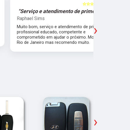
☆☆☆☆☆
5
"Serviço e atendimento de primeira."
"Fui ate
Raphael Sims
Christiano
›
Muito bom, serviço e atendimento de primeira,
Quebrei a c
profissional educado, competente e
apartament
comprometido em ajudar o próximo. Moro no
para trabal
Rio de Janeiro mas recomendo muito.
Glicério e 
é muito bom
Pude ir trab
›