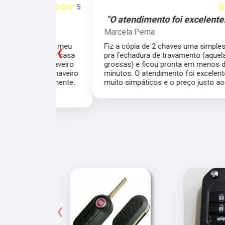
☆☆☆☆☆
5
☆☆☆☆☆
e."
"O atendimento foi excelente."
Marcela Perna
‹
porta do meu
Fiz a cópia de 2 chaves uma simples e outra
saía de casa
pra fechadura de travamento (aquelas chave
ei o Chaveiro
grossas) e ficou pronta em menos de 15
nte. O chaveiro
minutos. O atendimento foi excelente, todos
 rapidamente.
muito simpáticos e o preço justo ao serviço!!
‹