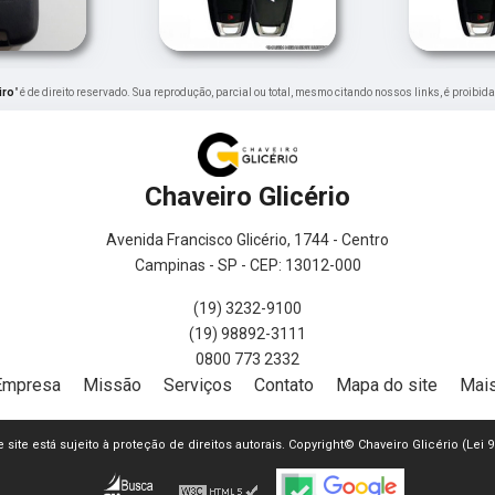
iro
" é de direito reservado. Sua reprodução, parcial ou total, mesmo citando nossos links, é proibid
Chaveiro Glicério
Avenida Francisco Glicério, 1744 - Centro
Campinas - SP - CEP: 13012-000
(19) 3232-9100
(19) 98892-3111
0800 773 2332
Empresa
Missão
Serviços
Contato
Mapa do site
Mais
e site está sujeito à proteção de direitos autorais. Copyright© Chaveiro Glicério (Lei