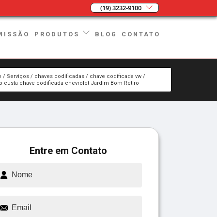
(19) 3232-9100
MISSÃO
BLOG
CONTATO
PRODUTOS
e
Serviços
chaves codificadas
chave codificada vw
o custa chave codificada chevrolet Jardim Bom Retiro
Entre em Contato