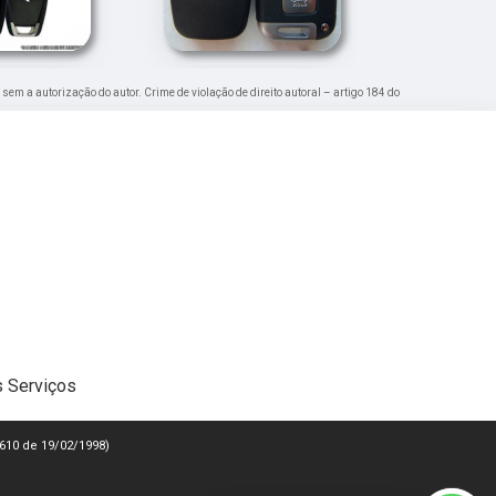
a sem a autorização do autor. Crime de violação de direito autoral – artigo 184 do
 Serviços
 9610 de 19/02/1998)