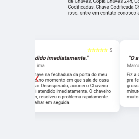
de Chaves, Cópia Chaves 24h, C
Codificadas, Chave Codificada Ch
isso, entre em contato conosco 
☆☆☆☆☆
5
☆☆☆☆☆
e."
"O atendimento foi excelente."
Marcela Perna
‹
porta do meu
Fiz a cópia de 2 chaves uma simples e outra
saía de casa
pra fechadura de travamento (aquelas chave
ei o Chaveiro
grossas) e ficou pronta em menos de 15
nte. O chaveiro
minutos. O atendimento foi excelente, todos
 rapidamente.
muito simpáticos e o preço justo ao serviço!!