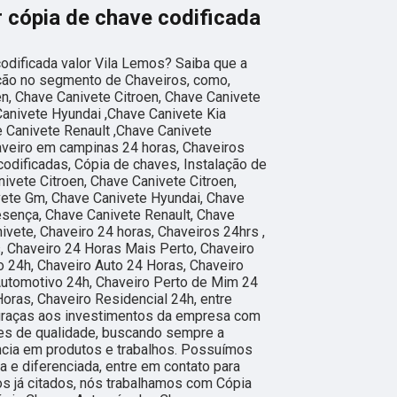
 cópia de chave codificada
odificada valor Vila Lemos? Saiba que a
ução no segmento de Chaveiros, como,
en, Chave Canivete Citroen, Chave Canivete
Canivete Hyundai ,Chave Canivete Kia
 Canivete Renault ,Chave Canivete
aveiro em campinas 24 horas, Chaveiros
codificadas, Cópia de chaves, Instalação de
ivete Citroen, Chave Canivete Citroen,
vete Gm, Chave Canivete Hyundai, Chave
esença, Chave Canivete Renault, Chave
vete, Chaveiro 24 horas, Chaveiros 24hrs ,
, Chaveiro 24 Horas Mais Perto, Chaveiro
 24h, Chaveiro Auto 24 Horas, Chaveiro
Automotivo 24h, Chaveiro Perto de Mim 24
oras, Chaveiro Residencial 24h, entre
 graças aos investimentos da empresa com
ões de qualidade, buscando sempre a
ência em produtos e trabalhos. Possuímos
a e diferenciada, entre em contato para
s já citados, nós trabalhamos com Cópia