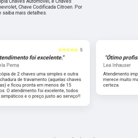
ópia Chaves Automóvel, e Chaves
evrolet, Chave Codificada Citroen. Por
e saiba mais detalhes.
5
☆☆☆☆☆
5
"Ótimo profissional."
Lea Inhauser
Atendimento impecável, ótimo profissional
s
merece muito mais que 5 estrelas com
certeza.