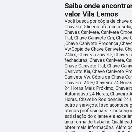
Saiba onde encontrar
valor Vila Lemos
Você busca por cópia de chave c
Chaveiro Glicerio oferece a sol
Chaves Canivete, Canivete Citro
Fiat, Chave Canivete Gm, Chave 
,Chave Canivete Presença ,Chave
Vw,Cópia de Chave Canivete, Ch
24hrs, Chaves canivete, Chaves 
fechaduras, Chaves Canivete, Can
Chave Canivete Fiat, Chave Cani
Canivete Kia, Chave Canivete Pr
Canivete Vw, Cópia de Chave Cani
Chaveiro 24 H,Chaveiro 24 Horas
24 Horas Mais Próximo, Chaveiro
Automotivo 24 Horas, Chaveiro 
Horas, Chaveiro Residencial 24 H
outros serviços. Isso acontece
ótimos profissionais e instalaç
satisfação do cliente e a excel
uma forma de trabalho Qualificad
obter mais informações. Além do