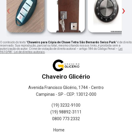
‹
›
O conteúdo do texto "
Chaveiro para Cópia de Chave Tetra São Bernardo Swiss Park
" é de direito
reservado. Sua reprodução, parcial ou total, mesmo citando nossos links, é proibida sem a
autorização do autor. Crime de violação de direito autoral – artigo 184 do Código Penal –
Lei
9610/98 - Lei de direitos autorais
.
Chaveiro Glicério
Avenida Francisco Glicério, 1744 - Centro
Campinas - SP - CEP: 13012-000
(19) 3232-9100
(19) 98892-3111
0800 773 2332
Home