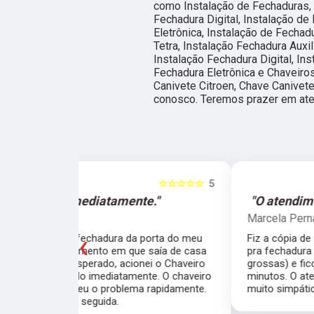
como Instalação de Fechaduras, 
Fechadura Digital, Instalação de
Eletrônica, Instalação de Fechad
Tetra, Instalação Fechadura Auxil
Instalação Fechadura Digital, Ins
Fechadura Eletrônica e Chaveiro
Canivete Citroen, Chave Canivete
conosco. Teremos prazer em ate
☆☆☆☆☆
5
☆☆☆☆☆
e."
"O atendimento foi excelente."
Marcela Perna
‹
porta do meu
Fiz a cópia de 2 chaves uma simples e outra
saía de casa
pra fechadura de travamento (aquelas chave
ei o Chaveiro
grossas) e ficou pronta em menos de 15
nte. O chaveiro
minutos. O atendimento foi excelente, todos
 rapidamente.
muito simpáticos e o preço justo ao serviço!!