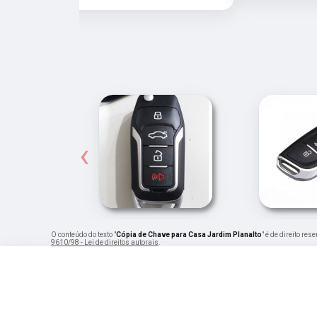
‹
O conteúdo do texto "
Cópia de Chave para Casa Jardim Planalto
" é de direito re
9610/98 - Lei de direitos autorais
.