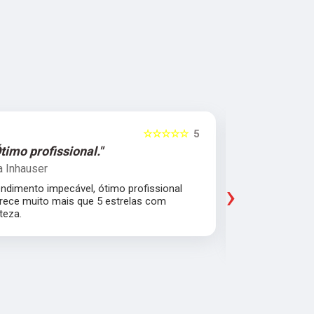
☆☆☆☆☆
5
"Serviço e atendimento de primeira."
"Fui ate
Raphael Sims
Christiano
›
Muito bom, serviço e atendimento de primeira,
Quebrei a c
profissional educado, competente e
apartament
comprometido em ajudar o próximo. Moro no
para trabal
Rio de Janeiro mas recomendo muito.
Glicério e 
é muito bom
Pude ir trab