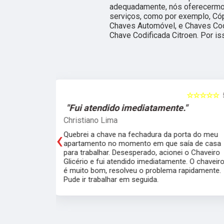
adequadamente, nós oferecermos,
serviços, como por exemplo, Có
Chaves Automóvel, e Chaves Codi
Chave Codificada Citroen. Por is
☆☆☆☆☆
5
☆☆☆☆☆
e."
"O atendimento foi excelente."
Marcela Perna
‹
porta do meu
Fiz a cópia de 2 chaves uma simples e outra
saía de casa
pra fechadura de travamento (aquelas chave
ei o Chaveiro
grossas) e ficou pronta em menos de 15
nte. O chaveiro
minutos. O atendimento foi excelente, todos
 rapidamente.
muito simpáticos e o preço justo ao serviço!!