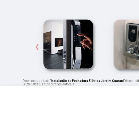
‹
O conteúdo do texto "
Instalação de Fechadura Elétrica Jardim Guarani
" é de dir
Lei 9610/98 - Lei de direitos autorais
.