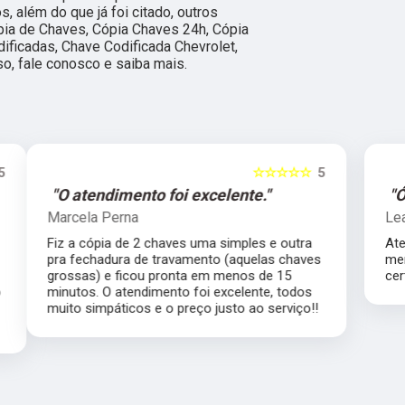
 além do que já foi citado, outros
pia de Chaves, Cópia Chaves 24h, Cópia
ficadas, Chave Codificada Chevrolet,
so, fale conosco e saiba mais.
5
☆☆☆☆☆
5
"Ótimo profissional."
Lea Inhauser
Atendimento impecável, ótimo profissional
s
merece muito mais que 5 estrelas com
certeza.