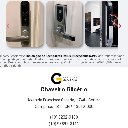
‹
›
O conteúdo do texto "
Instalação de Fechadura Elétrica Preços Vila IAPI
" é de direito reservado.
Sua reprodução, parcial ou total, mesmo citando nossos links, é proibida sem a autorização do
autor. Crime de violação de direito autoral – artigo 184 do Código Penal –
Lei 9610/98 - Lei de
direitos autorais
.
Chaveiro Glicério
Avenida Francisco Glicério, 1744 - Centro
Campinas - SP - CEP: 13012-000
(19) 3232-9100
(19) 98892-3111