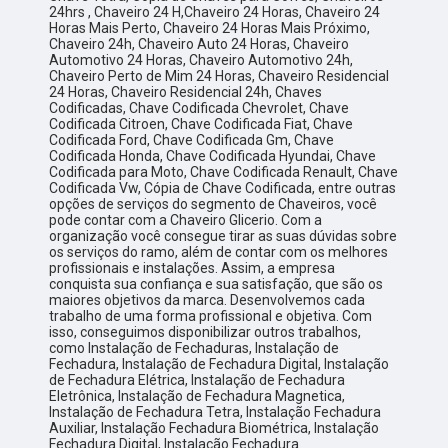
24hrs , Chaveiro 24 H,Chaveiro 24 Horas, Chaveiro 24
Horas Mais Perto, Chaveiro 24 Horas Mais Próximo,
Chaveiro 24h, Chaveiro Auto 24 Horas, Chaveiro
Automotivo 24 Horas, Chaveiro Automotivo 24h,
Chaveiro Perto de Mim 24 Horas, Chaveiro Residencial
24 Horas, Chaveiro Residencial 24h, Chaves
Codificadas, Chave Codificada Chevrolet, Chave
Codificada Citroen, Chave Codificada Fiat, Chave
Codificada Ford, Chave Codificada Gm, Chave
Codificada Honda, Chave Codificada Hyundai, Chave
Codificada para Moto, Chave Codificada Renault, Chave
Codificada Vw, Cópia de Chave Codificada, entre outras
opções de serviços do segmento de Chaveiros, você
pode contar com a Chaveiro Glicerio. Com a
organização você consegue tirar as suas dúvidas sobre
os serviços do ramo, além de contar com os melhores
profissionais e instalações. Assim, a empresa
conquista sua confiança e sua satisfação, que são os
maiores objetivos da marca. Desenvolvemos cada
trabalho de uma forma profissional e objetiva. Com
isso, conseguimos disponibilizar outros trabalhos,
como Instalação de Fechaduras, Instalação de
Fechadura, Instalação de Fechadura Digital, Instalação
de Fechadura Elétrica, Instalação de Fechadura
Eletrônica, Instalação de Fechadura Magnetica,
Instalação de Fechadura Tetra, Instalação Fechadura
Auxiliar, Instalação Fechadura Biométrica, Instalação
Fechadura Digital, Instalação Fechadura