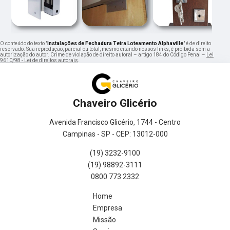
O conteúdo do texto "
Instalações de Fechadura Tetra Loteamento Alphaville
" é de direito
reservado. Sua reprodução, parcial ou total, mesmo citando nossos links, é proibida sem a
autorização do autor. Crime de violação de direito autoral – artigo 184 do Código Penal –
Lei
9610/98 - Lei de direitos autorais
.
Chaveiro Glicério
Avenida Francisco Glicério, 1744 - Centro
Campinas - SP - CEP: 13012-000
(19) 3232-9100
(19) 98892-3111
0800 773 2332
Home
Empresa
Missão