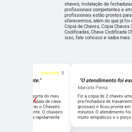
chaves, Instalação de fechadura
profissionais competentes e e
profissionais estão prontos par
oferecermos, além do que já foi 
Cópia de Chaves, Cópia Chaves 
Codificadas, Chave Codificada Ch
isso, fale conosco e saiba mais.
☆☆☆☆☆
5
☆☆☆☆☆
e."
"O atendimento foi excelente."
Marcela Perna
‹
porta do meu
Fiz a cópia de 2 chaves uma simples e outra
saía de casa
pra fechadura de travamento (aquelas chave
ei o Chaveiro
grossas) e ficou pronta em menos de 15
nte. O chaveiro
minutos. O atendimento foi excelente, todos
 rapidamente.
muito simpáticos e o preço justo ao serviço!!