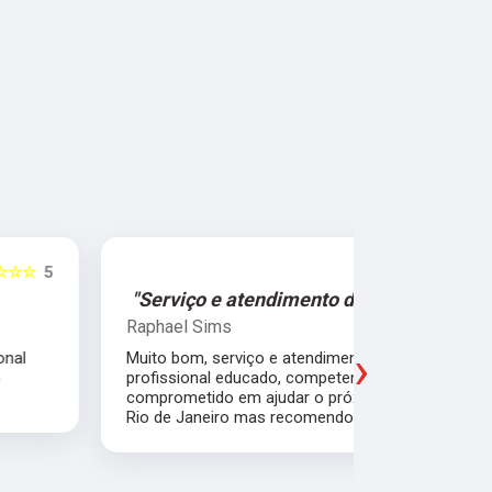
☆☆☆☆☆
5
"Serviço e atendimento de primeira."
"Fui ate
Raphael Sims
Christiano
›
Muito bom, serviço e atendimento de primeira,
Quebrei a c
profissional educado, competente e
apartament
comprometido em ajudar o próximo. Moro no
para trabal
Rio de Janeiro mas recomendo muito.
Glicério e 
é muito bom
Pude ir trab