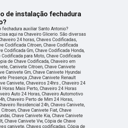
o de instalação fechadura
io?
 fechadura auxiliar Santo Antonio?
isa aqui na Chaveiro Glicerio. São diversas
haveiro 24 horas, Chaves Codificadas,
ve Codificada Citroen, Chave Codificada
ave Codificada Gm, Chave Codificada Honda,
 Codificada para Moto, Chave Codificada
ópia de Chave Codificada, Chaveiro em
ete, Canivete Citroen, Chave Canivete
have Canivete Gm, Chave Canivete Hyundai
vete Presença ,Chave Canivete Renault
ve Canivete, Chaveiros 24hrs , Chaveiro 24
4 Horas Mais Perto, Chaveiro 24 Horas
veiro Auto 24 Horas, Chaveiro Automotivo
4h, Chaveiro Perto de Mim 24 Horas,
Chaveiro Residencial 24h, Chaves Canivete,
 Citroen, Chave Canivete Fiat, Chave
ndai, Chave Canivete Kia, Chave Canivete
t, Chave Canivete Vw, Cópia de Chave
ves canivete, Chaves codificadas, Cópia de