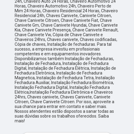
24h, Chaveiro Auto 24 Horas, Chaveiro Automotivo 24
Horas, Chaveiro Automotivo 24h, Chaveiro Perto de
Mim 24 Horas, Chaveiro Residencial 24 Horas, Chaveiro
Residencial 24h, Chaves Canivete, Canivete Citroen,
Chave Canivete Citroen, Chave Canivete Fiat, Chave
Canivete Gm, Chave Canivete Hyundai, Chave Canivete
Kia, Chave Canivete Presença, Chave Canivete Renault,
Chave Canivete Vw, Cópia de Chave Canivete e
Chaveiros 24hrs, Chaves canivete, Chaves codificadas,
Cópia de chaves, Instalação de fechaduras. Para tal
sucesso, a empresa investiu em profissionais
competentes e em equipamentos inovadores.
Disponibilizamos também Instalação de Fechaduras,
Instalação de Fechadura, Instalação de Fechadura
Digital, Instalação de Fechadura Elétrica, Instalação de
Fechadura Eletrônica, Instalação de Fechadura
Magnetica, Instalação de Fechadura Tetra, Instalação
Fechadura Auxiliar, Instalação Fechadura Biométrica,
Instalação Fechadura Digital, Instalação Fechadura
Elétrica,Instalação Fechadura Eletrônica e Chaveiros
24hrs, Chaves canivete, Chaves Canivete, Canivete
Citroen, Chave Canivete Citroen. Por isso, aproveite a
sua chance para entrar em contato e saber mais.
Nossos atendentes estão dispostos a sanar todas as
suas dúvidas sobre os trabalhos oferecidos. Saiba
mais!