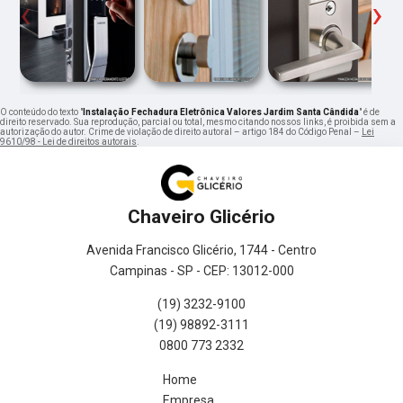
‹
›
O conteúdo do texto "
Instalação Fechadura Eletrônica Valores Jardim Santa Cândida
" é de
direito reservado. Sua reprodução, parcial ou total, mesmo citando nossos links, é proibida sem a
autorização do autor. Crime de violação de direito autoral – artigo 184 do Código Penal –
Lei
9610/98 - Lei de direitos autorais
.
Chaveiro Glicério
Avenida Francisco Glicério, 1744 - Centro
Campinas - SP - CEP: 13012-000
(19) 3232-9100
(19) 98892-3111
0800 773 2332
Home
Empresa