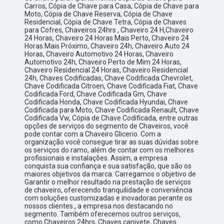
Carros, Cópia de Chave para Casa, Cópia de Chave para
Moto, Cópia de Chave Reserva, Cópia de Chave
Residencial, Cópia de Chave Tetra, Cópia de Chaves
para Cofres, Chaveiros 24hrs , Chaveiro 24 H,Chaveiro
24 Horas, Chaveiro 24 Horas Mais Perto, Chaveiro 24
Horas Mais Próximo, Chaveiro 24h, Chaveiro Auto 24
Horas, Chaveiro Automotivo 24 Horas, Chaveiro
Automotivo 24h, Chaveiro Perto de Mim 24 Horas,
Chaveiro Residencial 24 Horas, Chaveiro Residencial
24h, Chaves Codificadas, Chave Codificada Chevrolet,
Chave Codificada Citroen, Chave Codificada Fiat, Chave
Codificada Ford, Chave Codificada Gm, Chave
Codificada Honda, Chave Codificada Hyundai, Chave
Codificada para Moto, Chave Codificada Renault, Chave
Codificada Vw, Cópia de Chave Codificada, entre outras
opções de serviços do segmento de Chaveiros, você
pode contar com a Chaveiro Glicerio. Com a
organização você consegue tirar as suas dúvidas sobre
os serviços do ramo, além de contar com os melhores
profissionais e instalações. Assim, a empresa
conquista sua confiança e sua satisfação, que são os
maiores objetivos da marca. Carregamos o objetivo de
Garantir o melhor resultado na prestação de serviços
de chaveiro, oferecendo tranquilidade e conveniência
com soluções customizadas e inovadoras perante os
nossos clientes., a empresa nos destacando no
segmento. Também oferecemos outros serviços,
como Chaveiros 24hrs, Chaves canivete, Chaves